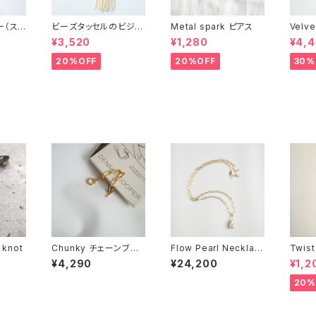
ー（スタ
ビーズタッセルのビジュ
Metal spark ピアス
Velv
ーイヤリング
¥3,520
¥1,280
¥4,
20%OFF
20%OFF
30%
g knot
Chunky チェーンブレ
Flow Pearl Necklac
Twist
スレット
e
¥4,290
¥24,200
¥1,2
20%