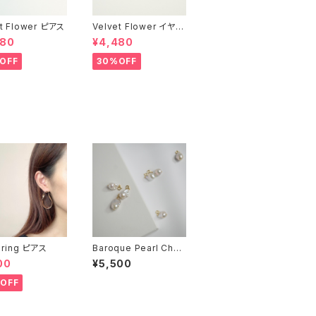
et Flower ピアス
Velvet Flower イヤリ
ング
480
¥4,480
OFF
30%OFF
 ring ピアス
Baroque Pearl Char
m
00
¥5,500
OFF