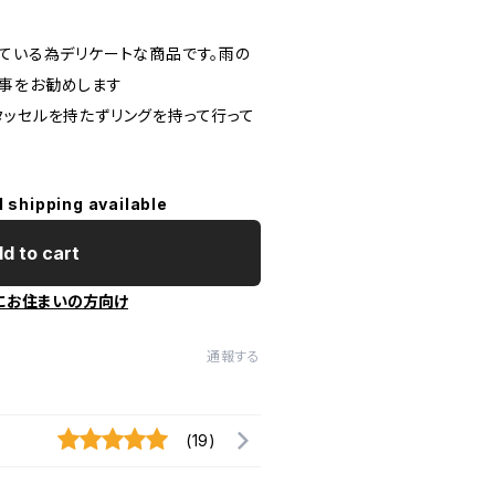
せている為デリケートな商品です。雨の
事をお勧めします
タッセルを持たずリングを持って行って
l shipping available
d to cart
にお住まいの方向け
通報する
(19)