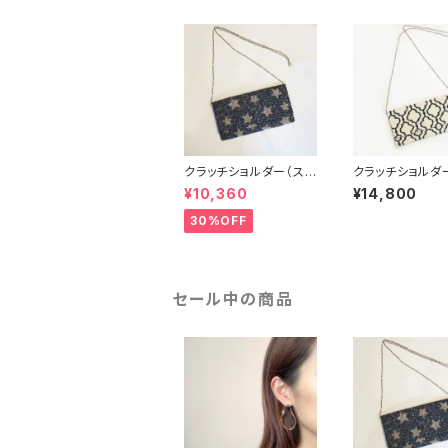
クラッチショルダー（スタ
クラッチショルダ
ー）
ロッカン）
¥10,360
¥14,800
30%OFF
セール中の商品