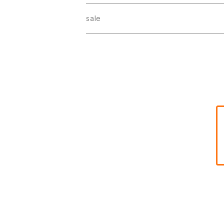
イヤリング変更
sale
送料