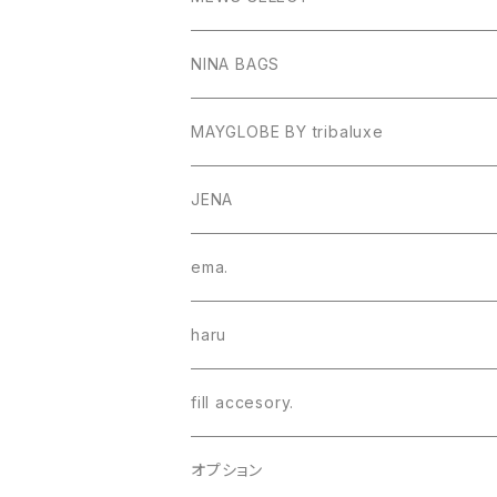
ブレスレット
NINA BAGS
MAYGLOBE BY tribaluxe
JENA
ema.
haru
fill accesory.
オプション